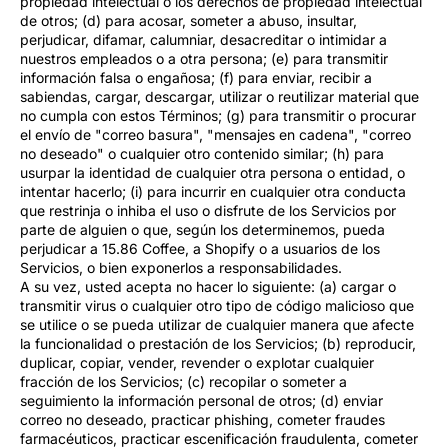
propiedad intelectual o los derechos de propiedad intelectual
de otros; (d) para acosar, someter a abuso, insultar,
perjudicar, difamar, calumniar, desacreditar o intimidar a
nuestros empleados o a otra persona; (e) para transmitir
información falsa o engañosa; (f) para enviar, recibir a
sabiendas, cargar, descargar, utilizar o reutilizar material que
no cumpla con estos Términos; (g) para transmitir o procurar
el envío de "correo basura", "mensajes en cadena", "correo
no deseado" o cualquier otro contenido similar; (h) para
usurpar la identidad de cualquier otra persona o entidad, o
intentar hacerlo; (i) para incurrir en cualquier otra conducta
que restrinja o inhiba el uso o disfrute de los Servicios por
parte de alguien o que, según los determinemos, pueda
perjudicar a 15.86 Coffee, a Shopify o a usuarios de los
Servicios, o bien exponerlos a responsabilidades.
A su vez, usted acepta no hacer lo siguiente: (a) cargar o
transmitir virus o cualquier otro tipo de código malicioso que
se utilice o se pueda utilizar de cualquier manera que afecte
la funcionalidad o prestación de los Servicios; (b) reproducir,
duplicar, copiar, vender, revender o explotar cualquier
fracción de los Servicios; (c) recopilar o someter a
seguimiento la información personal de otros; (d) enviar
correo no deseado, practicar phishing, cometer fraudes
farmacéuticos, practicar escenificación fraudulenta, cometer