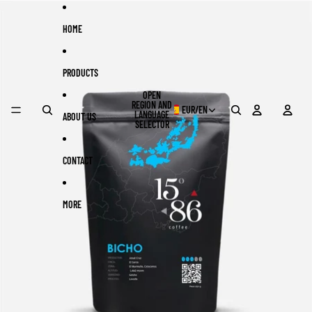
Skip to content
Skip to product information
HOME
PRODUCTS
OPEN
REGION AND
EUR
/
EN
LANGUAGE
ABOUT US
SELECTOR
CONTACT
MORE